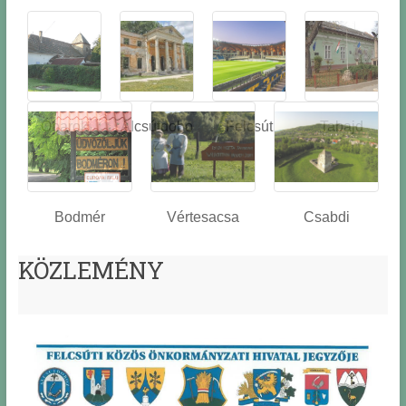
Óbarok
Alcsútdobo
Felcsút
Tabajd
z
Bodmér
Vértesacsa
Csabdi
KÖZLEMÉNY