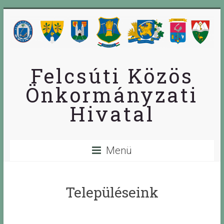
Skip
to
content
Felcsúti Közös
Önkormányzati
Hivatal
Menü
Településeink