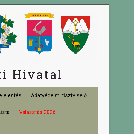
i Hivatal
jelentés
Adatvédelmi tisztviselő
Lista
Választás 2026