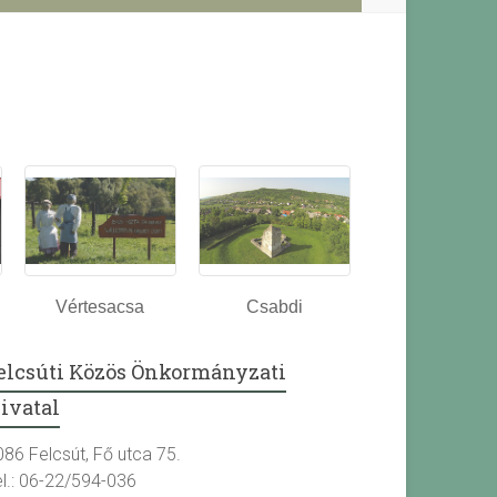
Vértesacsa
Csabdi
elcsúti Közös Önkormányzati
ivatal
086 Felcsút, Fő utca 75.
el.: 06-22/594-036