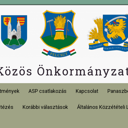
 Közös Önkormányzat
etmények
ASP csatlakozás
Kapcsolat
Panaszbe
ntézés
Korábbi választások
Általános Közzétételi 