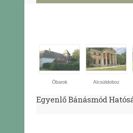
Óbarok
Alcsútdoboz
Egyenlő Bánásmód Hatós