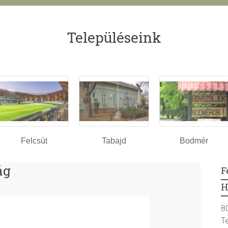
Településeink
Felcsút
Tabajd
Bodmér
ág
F
H
8
T