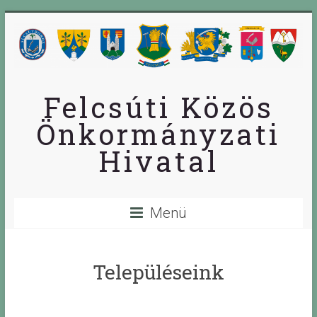
Skip
to
content
Felcsúti Közös
Önkormányzati
Hivatal
Menü
Településeink