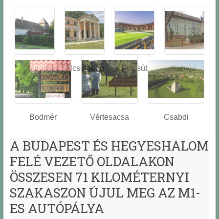
Óbarok
Alcsútdobo
Felcsút
Tabajd
z
Bodmér
Vértesacsa
Csabdi
A BUDAPEST ÉS HEGYESHALOM
FELÉ VEZETŐ OLDALAKON
ÖSSZESEN 71 KILOMÉTERNYI
SZAKASZON ÚJUL MEG AZ M1-
ES AUTÓPÁLYA