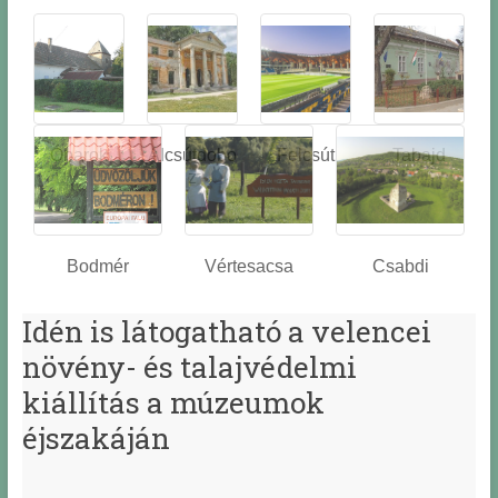
Óbarok
Alcsútdobo
Felcsút
Tabajd
z
Bodmér
Vértesacsa
Csabdi
Idén is látogatható a velencei
növény- és talajvédelmi
kiállítás a múzeumok
éjszakáján