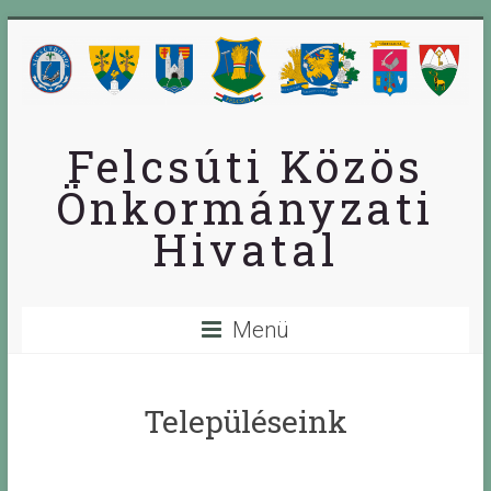
Skip
to
content
Felcsúti Közös
Önkormányzati
Hivatal
Menü
Településeink