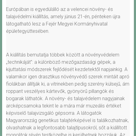
Európában is egyedülálló az a velencei növény- és
talajvédelmi kiállítás, amely június 21-én, pénteken újra
látogatható lesz a Fejér Megyei Kormányhivatal
épületegyüttesében.
A kiállítás bemutatja többek között a növényvédelem
„technikáját”: a különböző mezőgazdasági gépek, a
kijuttatási módszerek fejlődését kezdetektől napjainkig. A
valamikor igen drasztikus növényvédő szerek mintáit apró
fiolákban állítják ki, a vitrinekben pedig szerény külsejű, ám
roppant veszélyes kártevők, gyönyörű pillangók és
bogarak láthatók. A növény- és talajvédelem nagyjainak
arcképcsarnoka tekint le a mára már muzeális értéket
képviselő talajvizsgáló gépsorra. A látogatók
Magyarország genetikus talajtérképével is találkozhatnak,
olvashatnak a legfontosabb talajtípusokról, sőt a kiállított
monolitok révén testközelbe is kerülhetnek hozzájuk. Az