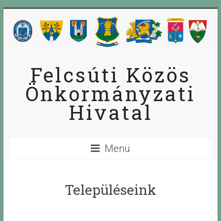
Skip
to
content
Felcsúti Közös
Önkormányzati
Hivatal
Menü
Településeink