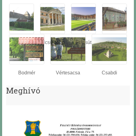
Óbarok
Alcsútdobo
Felcsút
Tabajd
z
Bodmér
Vértesacsa
Csabdi
Meghívó