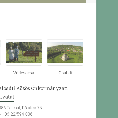
Vértesacsa
Csabdi
elcsúti Közös Önkormányzati
ivatal
086 Felcsút, Fő utca 75.
el.: 06-22/594-036