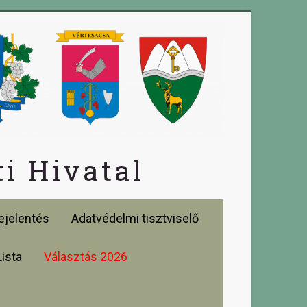
i Hivatal
jelentés
Adatvédelmi tisztviselő
Lista
Választás 2026