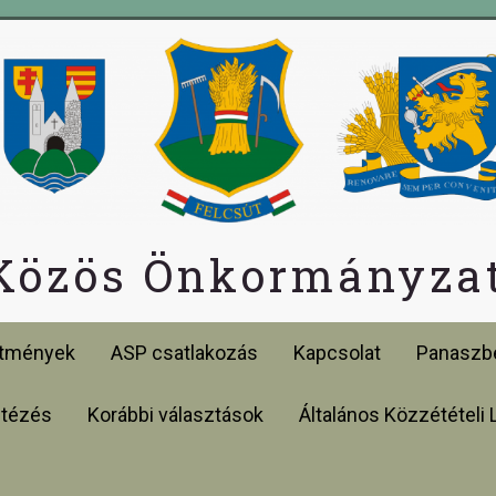
 Közös Önkormányzat
etmények
ASP csatlakozás
Kapcsolat
Panaszbe
ntézés
Korábbi választások
Általános Közzétételi 