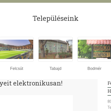
Településeink
Felcsút
Tabajd
Bodmér
yeit elektronikusan!
F
H
8
T