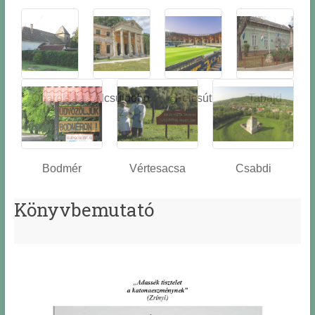
Óbarok
Alcsútdobo
Felcsút
Tabajd
z
Bodmér
Vértesacsa
Csabdi
Könyvbemutató