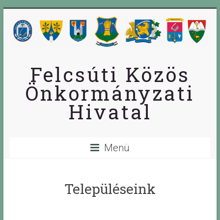
Skip
to
content
Felcsúti Közös
Önkormányzati
Hivatal
Menü
Településeink