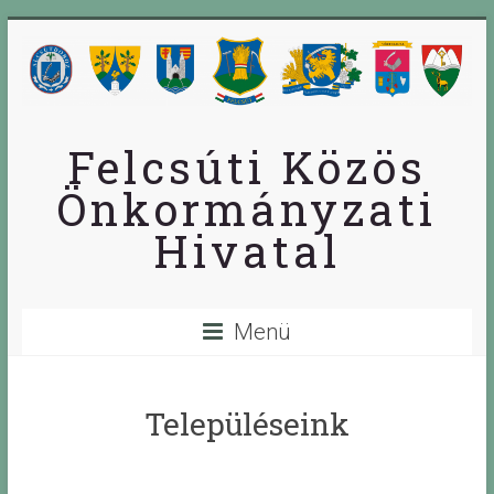
Skip
to
content
Felcsúti Közös
Önkormányzati
Hivatal
Menü
Településeink