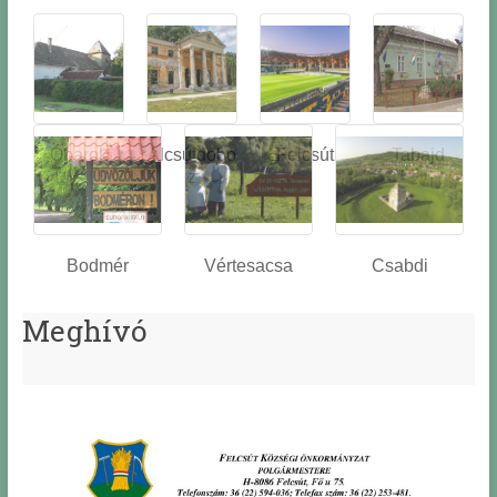
Óbarok
Alcsútdobo
Felcsút
Tabajd
z
Bodmér
Vértesacsa
Csabdi
Meghívó