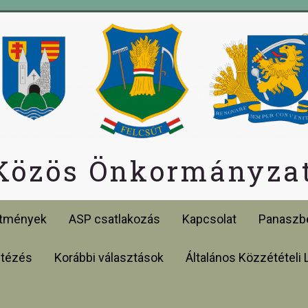
 Közös Önkormányzat
etmények
ASP csatlakozás
Kapcsolat
Panaszbe
ntézés
Korábbi választások
Általános Közzétételi 