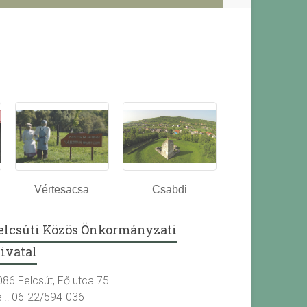
Vértesacsa
Csabdi
elcsúti Közös Önkormányzati
ivatal
086 Felcsút, Fő utca 75.
el.: 06-22/594-036