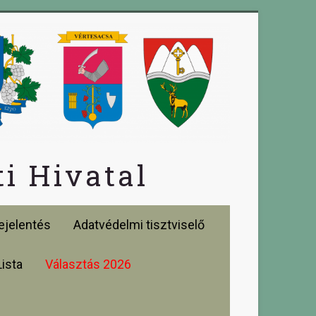
i Hivatal
jelentés
Adatvédelmi tisztviselő
Lista
Választás 2026