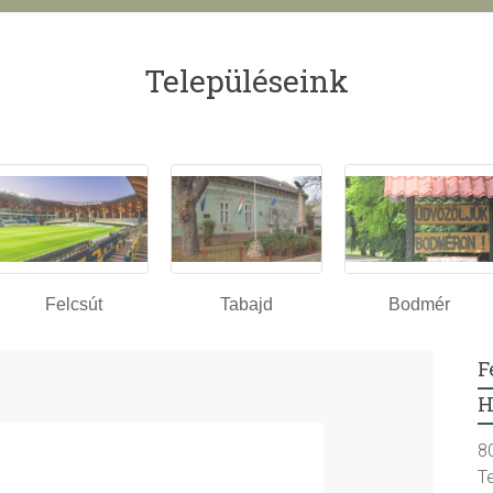
Településeink
Felcsút
Tabajd
Bodmér
F
H
8
T