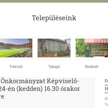
Településeink
Felcsút
Tabajd
Bodmér
 Önkormányzat Képviselő-
F
 24-én (kedden) 16.30 órakor
H
re
8
T