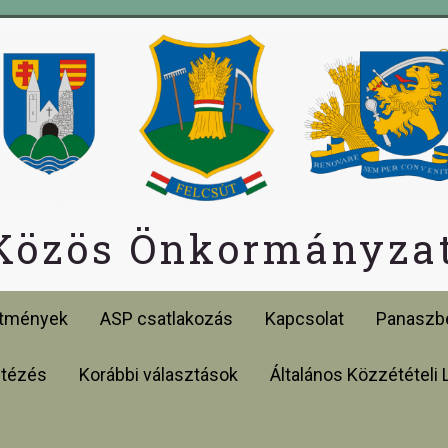
 Közös Önkormányzat
etmények
ASP csatlakozás
Kapcsolat
Panaszbe
ntézés
Korábbi választások
Általános Közzétételi 