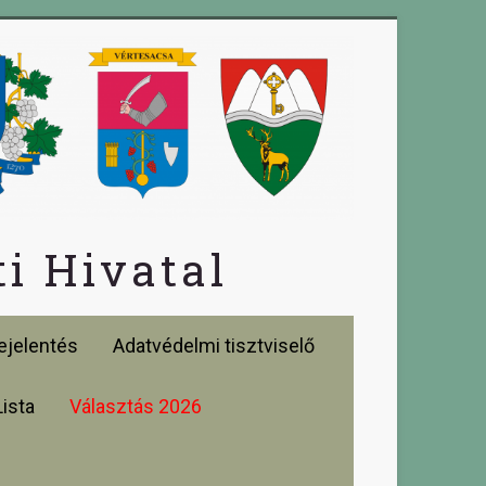
i Hivatal
jelentés
Adatvédelmi tisztviselő
Lista
Választás 2026