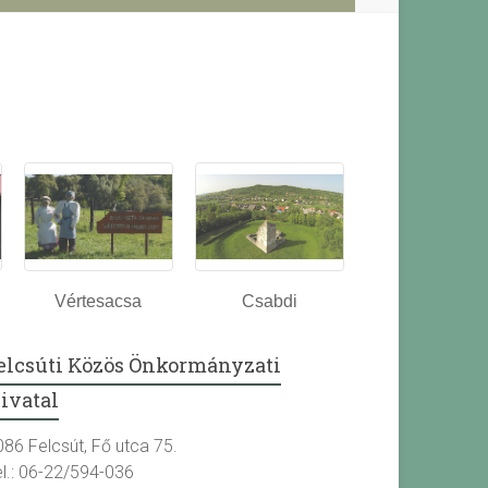
Vértesacsa
Csabdi
elcsúti Közös Önkormányzati
ivatal
086 Felcsút, Fő utca 75.
el.: 06-22/594-036