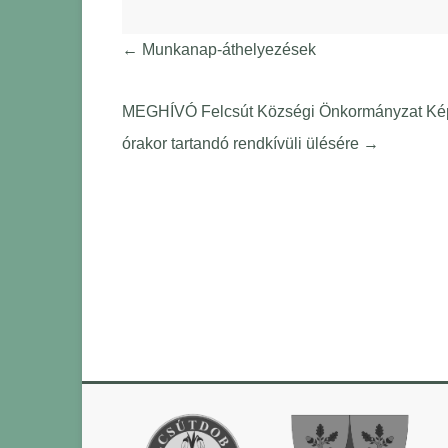
←
Munkanap-áthelyezések
MEGHÍVÓ Felcsút Községi Önkormányzat Képvi
órakor tartandó rendkívüli ülésére
→