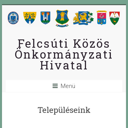
Skip
to
content
Felcsúti Közös
Önkormányzati
Hivatal
Menü
Településeink