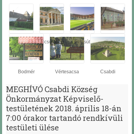
Óbarok
Alcsútdobo
Felcsút
Tabajd
z
Bodmér
Vértesacsa
Csabdi
MEGHÍVÓ Csabdi Község
Önkormányzat Képviselő-
testületének 2018. április 18-án
7:00 órakor tartandó rendkívüli
testületi ülése