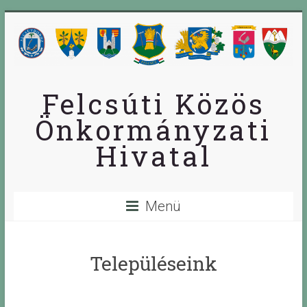
Skip
to
content
Felcsúti Közös
Önkormányzati
Hivatal
Menü
Településeink