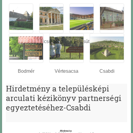
Óbarok
Alcsútdobo
Felcsút
Tabajd
z
Bodmér
Vértesacsa
Csabdi
Hirdetmény a településképi
arculati kézikönyv partnerségi
egyeztetéséhez-Csabdi