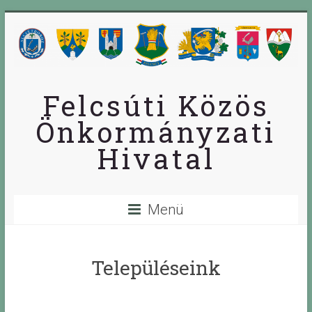
Skip
to
content
Felcsúti Közös
Önkormányzati
Hivatal
Menü
Településeink