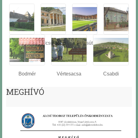
Óbarok
Alcsútdobo
Felcsút
Tabajd
z
Bodmér
Vértesacsa
Csabdi
MEGHÍVÓ