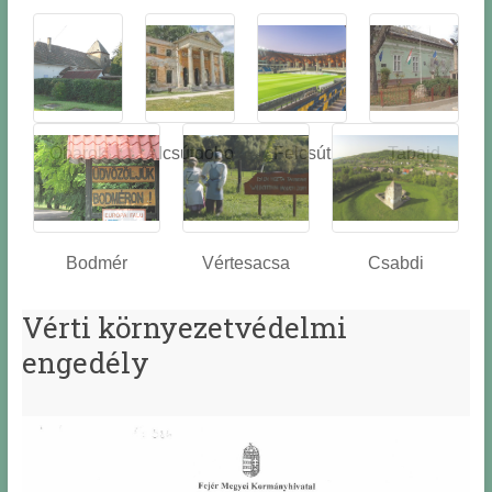
Óbarok
Alcsútdobo
Felcsút
Tabajd
z
Bodmér
Vértesacsa
Csabdi
Vérti környezetvédelmi
engedély