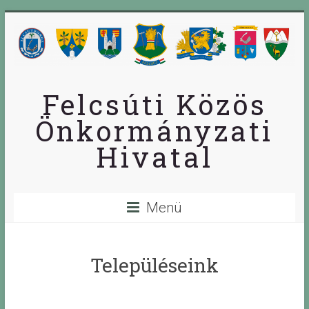
Skip
to
content
Felcsúti Közös
Önkormányzati
Hivatal
Menü
Településeink