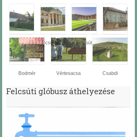
Óbarok
Alcsútdobo
Felcsút
Tabajd
z
Bodmér
Vértesacsa
Csabdi
Felcsúti glóbusz áthelyezése