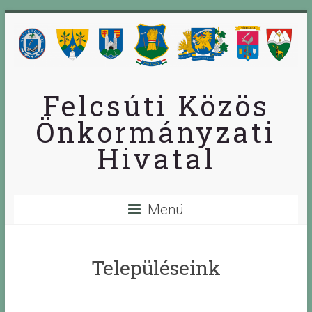
Skip
to
content
Felcsúti Közös
Önkormányzati
Hivatal
Menü
Településeink