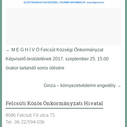
←
M E G H Í V Ó Felcsút Községi Önkormányzat
Képviselő-testületének 2017. szeptember 25. 15.00
órakor tartandó soros ülésére
Ginza – környezetvédelmi engedély
→
Felcsúti Közös Önkormányzati Hivatal
8086 Felcsút, Fő utca 75.
Tel.: 06-22/594-036