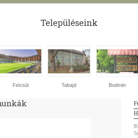
Településeink
Felcsút
Tabajd
Bodmér
 munkák
F
H
8
T