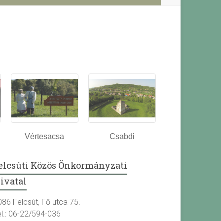
Vértesacsa
Csabdi
elcsúti Közös Önkormányzati
ivatal
086 Felcsút, Fő utca 75.
el.: 06-22/594-036