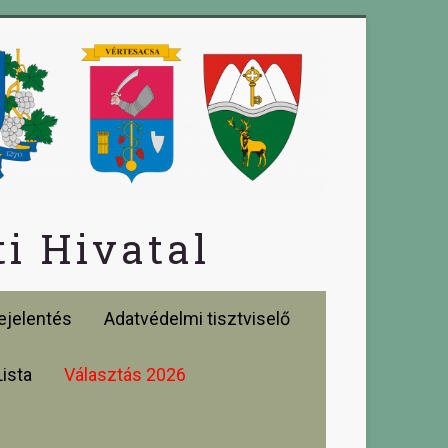
i Hivatal
jelentés
Adatvédelmi tisztviselő
Lista
Választás 2026