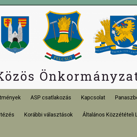
 Közös Önkormányzat
etmények
ASP csatlakozás
Kapcsolat
Panaszbe
ntézés
Korábbi választások
Általános Közzétételi 