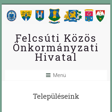
Skip
to
content
Felcsúti Közös
Önkormányzati
Hivatal
Menü
Településeink