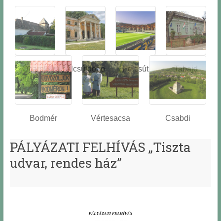
Óbarok
Alcsútdobo
Felcsút
Tabajd
z
Bodmér
Vértesacsa
Csabdi
PÁLYÁZATI FELHÍVÁS „Tiszta
udvar, rendes ház”