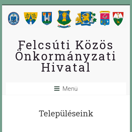
Skip
to
content
Felcsúti Közös
Önkormányzati
Hivatal
Menü
Településeink