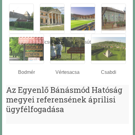
Óbarok
Alcsútdobo
Felcsút
Tabajd
z
Bodmér
Vértesacsa
Csabdi
Az Egyenlő Bánásmód Hatóság
megyei referensének áprilisi
ügyfélfogadása