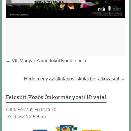
←
VII. Magyar Zarándokút Konferencia
Hirdetmény az általános iskolai beiratkozásról
→
Felcsúti Közös Önkormányzati Hivatal
8086 Felcsút, Fő utca 75.
Tel.: 06-22/594-036