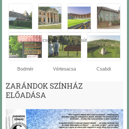
Óbarok
Alcsútdobo
Felcsút
Tabajd
z
Bodmér
Vértesacsa
Csabdi
ZARÁNDOK SZÍNHÁZ
ELŐADÁSA