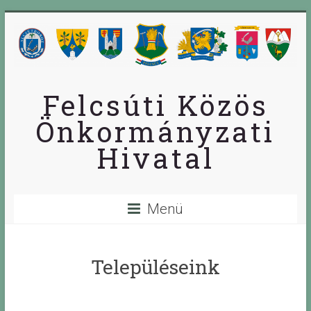
Skip
to
content
Felcsúti Közös
Önkormányzati
Hivatal
Menü
Településeink