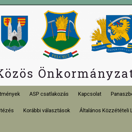
 Közös Önkormányzat
etmények
ASP csatlakozás
Kapcsolat
Panaszbe
ntézés
Korábbi választások
Általános Közzétételi 