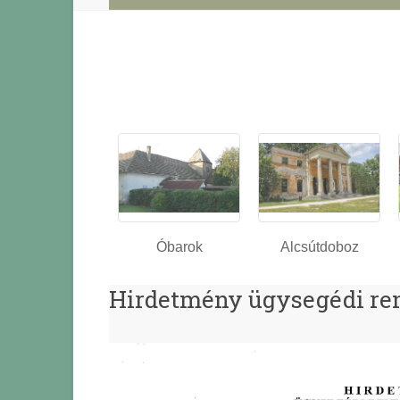
Óbarok
Alcsútdoboz
Hirdetmény ügysegédi ren