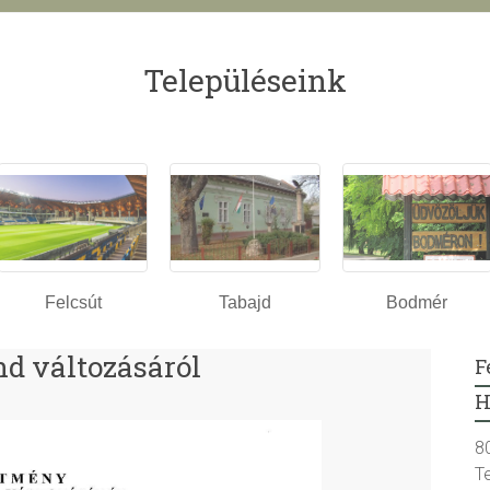
Településeink
Felcsút
Tabajd
Bodmér
d változásáról
F
H
8
T