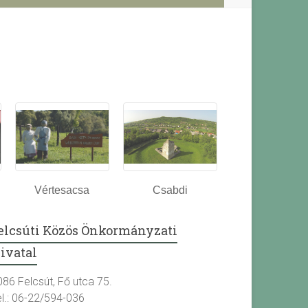
Vértesacsa
Csabdi
elcsúti Közös Önkormányzati
ivatal
086 Felcsút, Fő utca 75.
el.: 06-22/594-036