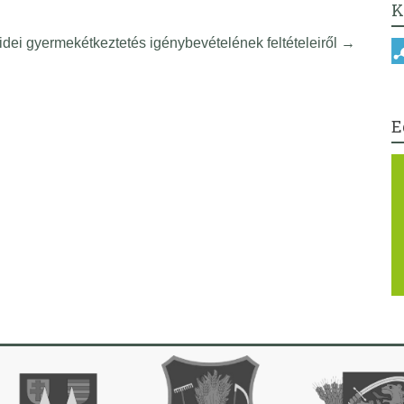
K
idei gyermekétkeztetés igénybevételének feltételeiről
→
E