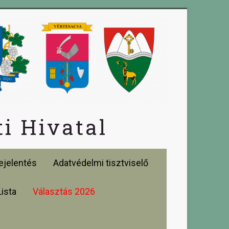
i Hivatal
jelentés
Adatvédelmi tisztviselő
Lista
Választás 2026