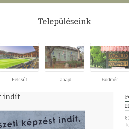
Településeink
Felcsút
Tabajd
Bodmér
 indít
F
H
8
T