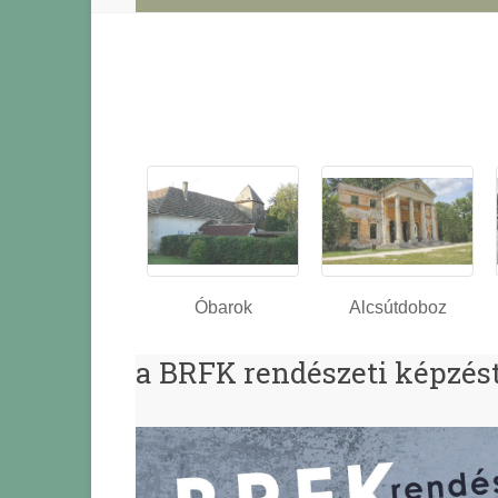
Óbarok
Alcsútdoboz
a BRFK rendészeti képzést