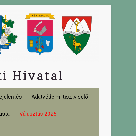
i Hivatal
jelentés
Adatvédelmi tisztviselő
Lista
Választás 2026