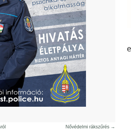
ról
Nővédelmi rákszűrés
→