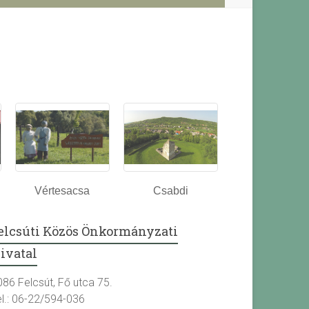
Vértesacsa
Csabdi
elcsúti Közös Önkormányzati
ivatal
086 Felcsút, Fő utca 75.
el.: 06-22/594-036