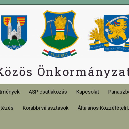
 Közös Önkormányzat
etmények
ASP csatlakozás
Kapcsolat
Panaszbe
ntézés
Korábbi választások
Általános Közzétételi 