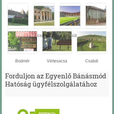
Óbarok
Alcsútdobo
Felcsút
Tabajd
z
Bodmér
Vértesacsa
Csabdi
Forduljon az Egyenlő Bánásmód
Hatóság ügyfélszolgálatához