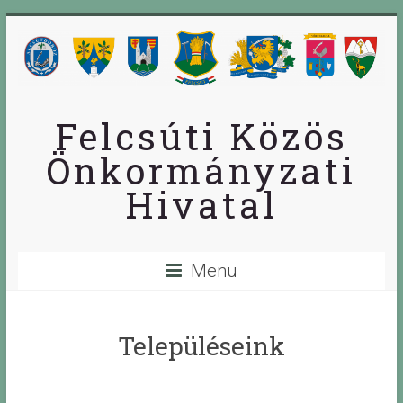
Skip
to
content
Felcsúti Közös
Önkormányzati
Hivatal
Menü
Településeink