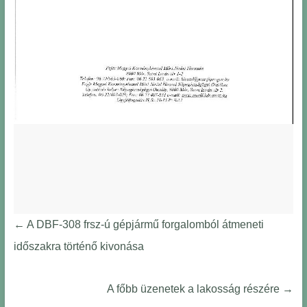
←
A DBF-308 frsz-ú gépjármű forgalomból átmeneti
időszakra történő kivonása
A főbb üzenetek a lakosság részére
→