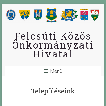
Skip
to
content
Felcsúti Közös
Önkormányzati
Hivatal
Menü
Településeink