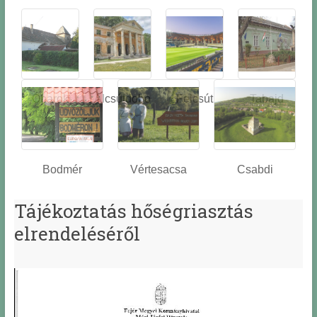
Óbarok
Alcsútdobo
Felcsút
Tabajd
z
Bodmér
Vértesacsa
Csabdi
Tájékoztatás hőségriasztás
elrendeléséről