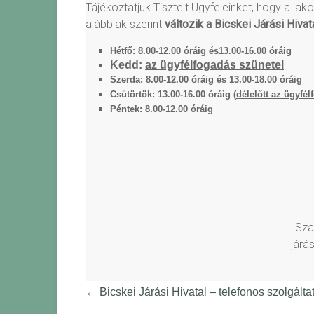
Tájékoztatjuk Tisztelt Ügyfeleinket, hogy a l
alábbiak szerint
változik
a Bicskei Járási Hiva
Hétfő: 8.00-12.00 óráig
és
13.00-16.00 óráig
Kedd:
az ügyfélfogadás szünetel
Szerda: 8.00-12.00 óráig
és 1
3.00-18.00 óráig
Csütörtök: 13.00-16.00 óráig (
délelőtt az ügyfél
Péntek: 8.00-12.00 óráig
Sza
járá
←
Bicskei Járási Hivatal – telefonos szolgálta