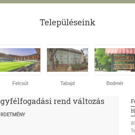
Településeink
Felcsút
Tabajd
Bodmér
Ügyfélfogadási rend változás
F
H
IRDETMÉNY
8
T