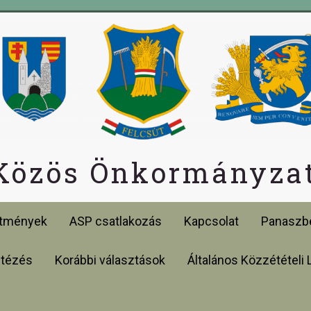
 Közös Önkormányzat
etmények
ASP csatlakozás
Kapcsolat
Panaszbe
ntézés
Korábbi választások
Általános Közzétételi 