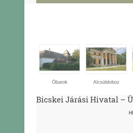
Óbarok
Alcsútdoboz
Bicskei Járási Hivatal – 
H