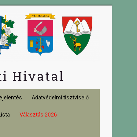
i Hivatal
jelentés
Adatvédelmi tisztviselő
Lista
Választás 2026