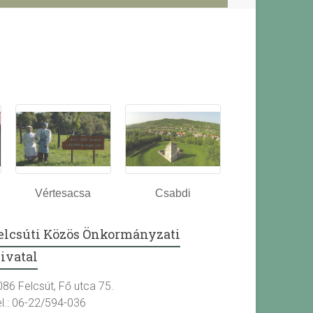
Vértesacsa
Csabdi
elcsúti Közös Önkormányzati
ivatal
086 Felcsút, Fő utca 75.
el.: 06-22/594-036