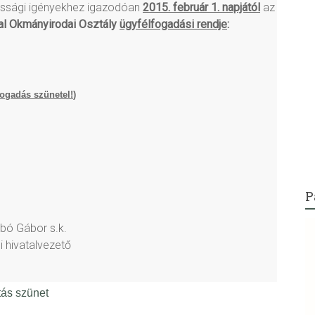
akossági igényekhez igazodóan
2015. február 1. napjától
az
tal Okmányirodai Osztály
ügyfélfogadási rendje
:
fogadás szünetel!
)
P
bó Gábor s.k.
si hivatalvezető
tás szünet