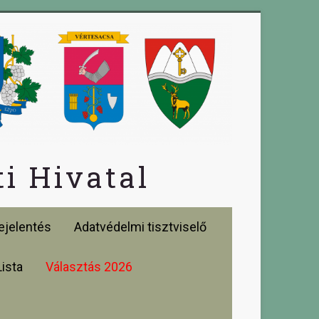
i Hivatal
jelentés
Adatvédelmi tisztviselő
Lista
Választás 2026