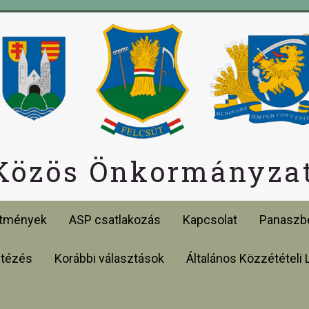
 Közös Önkormányzat
etmények
ASP csatlakozás
Kapcsolat
Panaszbe
ntézés
Korábbi választások
Általános Közzétételi 