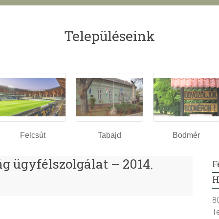
Településeink
Felcsút
Tabajd
Bodmér
 ügyfélszolgálat – 2014.
F
H
8
T