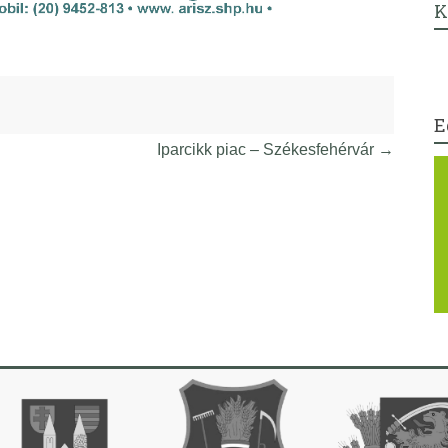
K
E
Iparcikk piac – Székesfehérvár
→