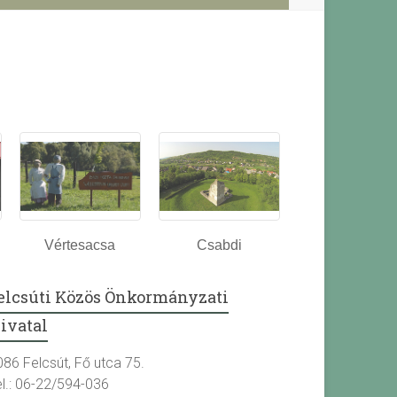
Vértesacsa
Csabdi
elcsúti Közös Önkormányzati
ivatal
086 Felcsút, Fő utca 75.
el.: 06-22/594-036