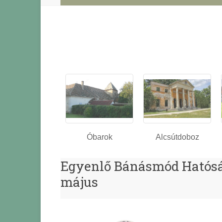
Óbarok
Alcsútdoboz
Egyenlő Bánásmód Hatóság
május