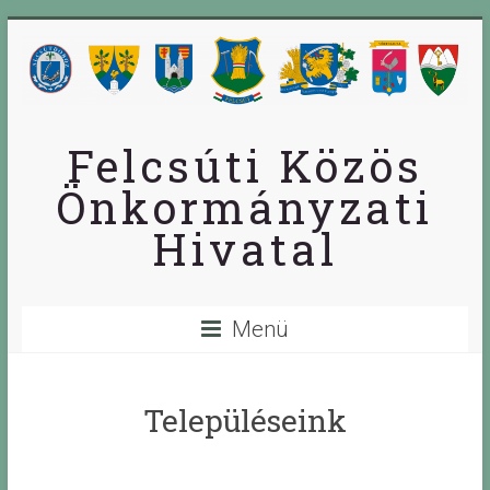
Skip
to
content
Felcsúti Közös
Önkormányzati
Hivatal
Menü
Településeink