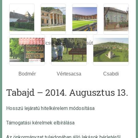
Óbarok
Alcsútdobo
Felcsút
Tabajd
z
Bodmér
Vértesacsa
Csabdi
Tabajd – 2014. Augusztus 13.
Hosszú lejáratú hitelkérelem módosítása
Támogatási kérelmek elbírálása
Az önkormányzat tulajdonában álló lakások bérletéről