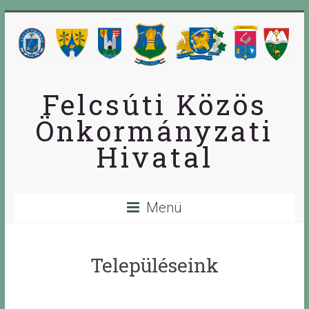
Skip
to
content
Felcsúti Közös
Önkormányzati
Hivatal
Menü
Településeink