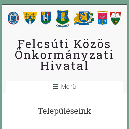
Skip
to
content
Felcsúti Közös
Önkormányzati
Hivatal
Menü
Településeink