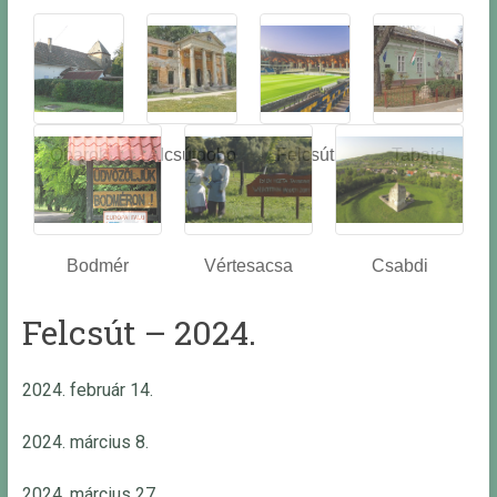
Óbarok
Alcsútdobo
Felcsút
Tabajd
z
Bodmér
Vértesacsa
Csabdi
Felcsút – 2024.
2024. február 14.
2024. március 8.
2024. március 27.