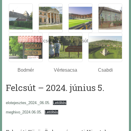
Óbarok
Alcsútdobo
Felcsút
Tabajd
z
Bodmér
Vértesacsa
Csabdi
Felcsút – 2024. június 5.
elotejesztes_2024._06.05.
Letöltés
meghivo_2024.06.05.
Letöltés