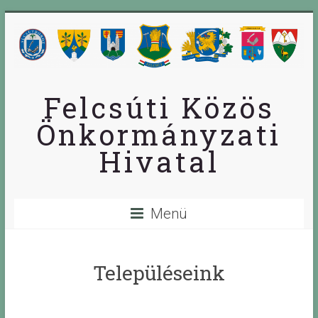
Skip
to
content
Felcsúti Közös
Önkormányzati
Hivatal
Menü
Településeink