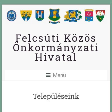
Skip
to
content
Felcsúti Közös
Önkormányzati
Hivatal
Menü
Településeink