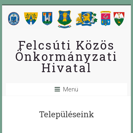
Skip
to
content
Felcsúti Közös
Önkormányzati
Hivatal
Menü
Településeink