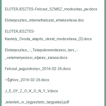
ELOTERJESZTES-Felcsut_SZMSZ_modositas_jav.docx
Eloterjesztes_internethalozat_ertekesitese.doc
ELOTERJESZTES-
Kastely_Ovoda_alapito_okirat_modositasa_(3).docx
Eloterjesztes_-_Telepulesrendezesi_terv_-
_velemenyezesi_eljaras_zarasa.docx
Felcsut_jegyzokonyv_2016-02-26.docx
~$ghivo_2016-02-26.docx
J_E_GY_Z_O_K_O_N_Y_V.docx
Jelenleti_iv_(egyezteto_targyalas).pdf