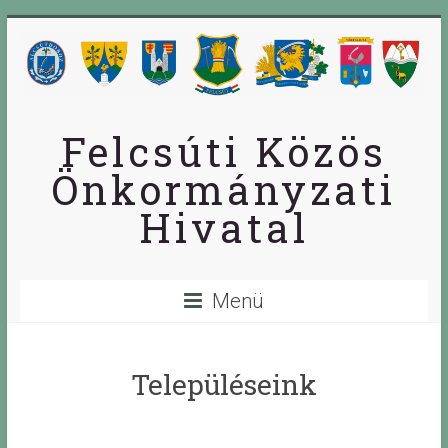
Skip
to
content
Felcsúti Közös
Önkormányzati
Hivatal
Menü
Településeink