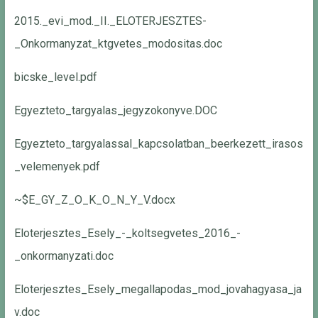
2015._evi_mod._II._ELOTERJESZTES-
_Onkormanyzat_ktgvetes_modositas.doc
bicske_level.pdf
Egyezteto_targyalas_jegyzokonyve.DOC
Egyezteto_targyalassal_kapcsolatban_beerkezett_irasos
_velemenyek.pdf
~$E_GY_Z_O_K_O_N_Y_V.docx
Eloterjesztes_Esely_-_koltsegvetes_2016_-
_onkormanyzati.doc
Eloterjesztes_Esely_megallapodas_mod_jovahagyasa_ja
v.doc