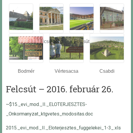
Óbarok
Alcsútdobo
Felcsút
Tabajd
z
Bodmér
Vértesacsa
Csabdi
Felcsút – 2016. február 26.
~$15._evi_mod._II._ELOTERJESZTES-
_Onkormanyzat_ktgvetes_modositas.doc
2015._evi_mod._II._Eloterjesztes_fuggelekei_1-3_.xls