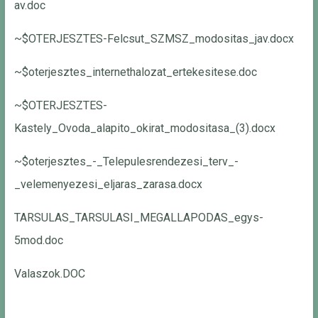
av.doc
~$OTERJESZTES-Felcsut_SZMSZ_modositas_jav.docx
~$oterjesztes_internethalozat_ertekesitese.doc
~$OTERJESZTES-
Kastely_Ovoda_alapito_okirat_modositasa_(3).docx
~$oterjesztes_-_Telepulesrendezesi_terv_-
_velemenyezesi_eljaras_zarasa.docx
TARSULAS_TARSULASI_MEGALLAPODAS_egys-
5mod.doc
Valaszok.DOC