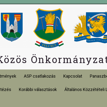
 Közös Önkormányzat
etmények
ASP csatlakozás
Kapcsolat
Panaszbe
ntézés
Korábbi választások
Általános Közzétételi 