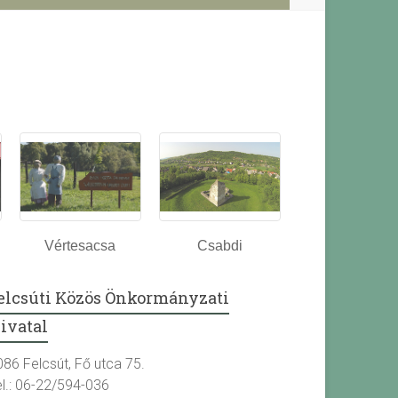
Vértesacsa
Csabdi
elcsúti Közös Önkormányzati
ivatal
086 Felcsút, Fő utca 75.
el.: 06-22/594-036