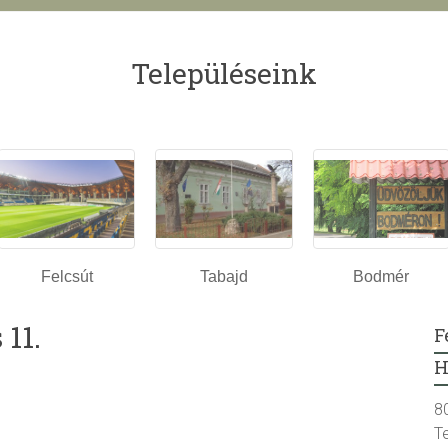
Településeink
Felcsút
Tabajd
Bodmér
11.
F
H
8
T