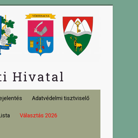
i Hivatal
jelentés
Adatvédelmi tisztviselő
Lista
Választás 2026