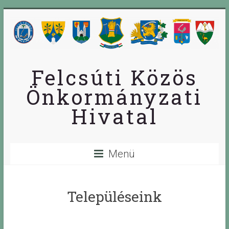
Skip
to
content
Felcsúti Közös
Önkormányzati
Hivatal
Menü
Településeink