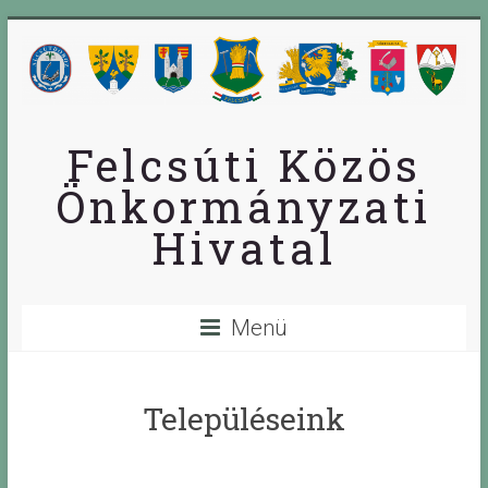
Skip
to
content
Felcsúti Közös
Önkormányzati
Hivatal
Menü
Településeink