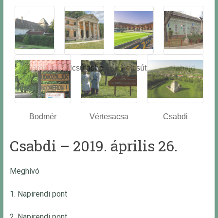
Óbarok
Alcsútdobo
Felcsút
Tabajd
z
Bodmér
Vértesacsa
Csabdi
Csabdi – 2019. április 26.
Meghívó
1. Napirendi pont
2. Napirendi pont