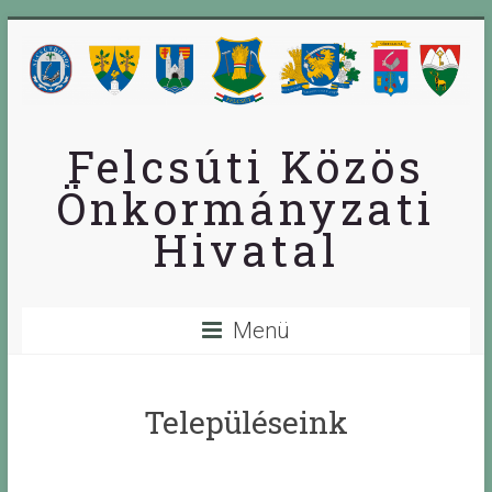
Skip
to
content
Felcsúti Közös
Önkormányzati
Hivatal
Menü
Településeink