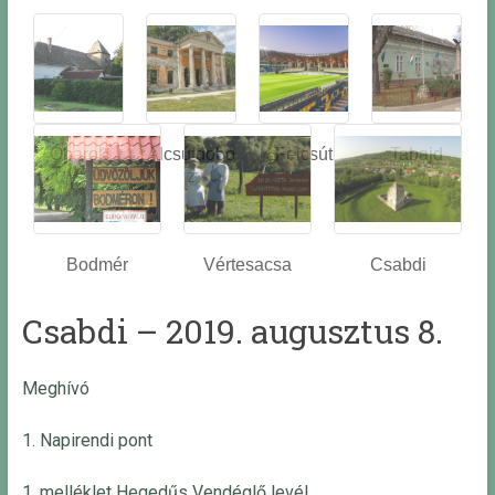
Óbarok
Alcsútdobo
Felcsút
Tabajd
z
Bodmér
Vértesacsa
Csabdi
Csabdi – 2019. augusztus 8.
Meghívó
1. Napirendi pont
1. melléklet Hegedűs Vendéglő levél