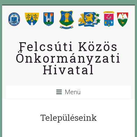
Skip
to
content
Felcsúti Közös
Önkormányzati
Hivatal
Menü
Településeink