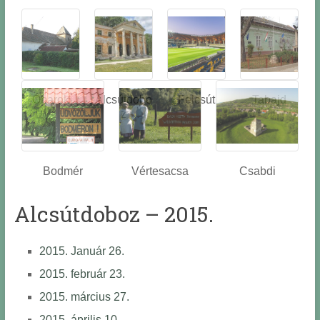
Óbarok
Alcsútdobo
Felcsút
Tabajd
z
Bodmér
Vértesacsa
Csabdi
Alcsútdoboz – 2015.
2015. Január 26.
2015. február 23.
2015. március 27.
2015. április 10.