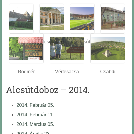
Óbarok
Alcsútdobo
Felcsút
Tabajd
z
Bodmér
Vértesacsa
Csabdi
Alcsútdoboz – 2014.
2014. Február 05.
2014. Február 11.
2014. Március 05.
2014. Április 23.