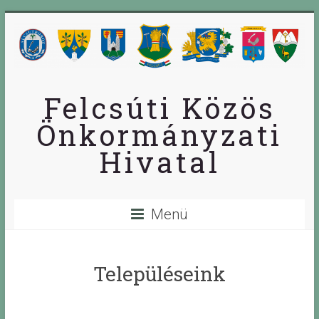
Skip
to
content
Felcsúti Közös
Önkormányzati
Hivatal
Menü
Településeink