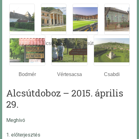
Óbarok
Alcsútdobo
Felcsút
Tabajd
z
Bodmér
Vértesacsa
Csabdi
Alcsútdoboz – 2015. április
29.
Meghívó
1. előterjesztés