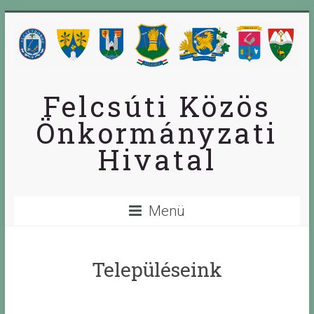
Skip
to
content
Felcsúti Közös
Önkormányzati
Hivatal
Menü
Településeink