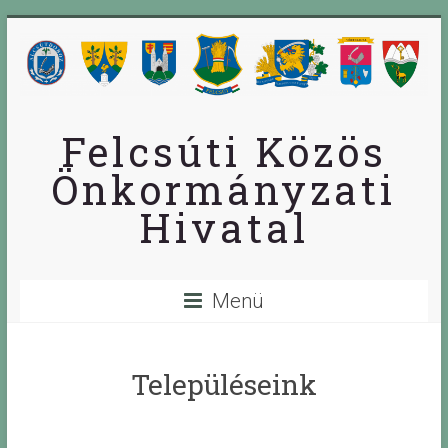
Skip
to
content
Felcsúti Közös
Önkormányzati
Hivatal
Menü
Településeink