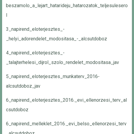
beszamolo_a_lejart_hatarideju_hatarozatok_teljesulesero
l
3_napirend_eloterjesztes_-
_helyi_adorendelet_modositasa_-_alcsutdoboz
4_napirend_eloterjesztes_-
_talajterhelesi_dijrol_szolo_rendelet_modositasa_jav
5_napirend_eloterjesztes_munkaterv_2016-
alcsutdoboz_jav
6_napirend_eloterjesztes_2016._evi_ellenorzesi_terv_al
csutdoboz
6_napirend_melleklet_2016._evi_belso_ellenorzesi_terv
_alcsutdoboz