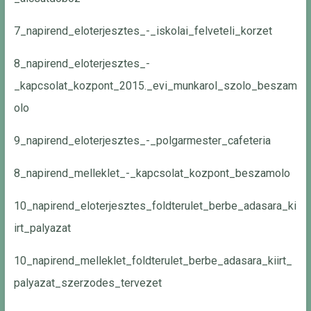
7_napirend_eloterjesztes_-_iskolai_felveteli_korzet
8_napirend_eloterjesztes_-
_kapcsolat_kozpont_2015._evi_munkarol_szolo_beszam
olo
9_napirend_eloterjesztes_-_polgarmester_cafeteria
8_napirend_melleklet_-_kapcsolat_kozpont_beszamolo
10_napirend_eloterjesztes_foldterulet_berbe_adasara_ki
irt_palyazat
10_napirend_melleklet_foldterulet_berbe_adasara_kiirt_
palyazat_szerzodes_tervezet