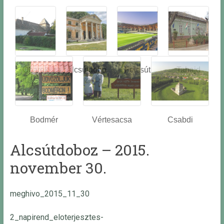
Óbarok
Alcsútdobo
Felcsút
Tabajd
z
Bodmér
Vértesacsa
Csabdi
Alcsútdoboz – 2015.
november 30.
meghivo_2015_11_30
2_napirend_eloterjesztes-