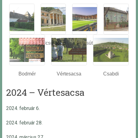
Óbarok
Alcsútdobo
Felcsút
Tabajd
z
Bodmér
Vértesacsa
Csabdi
2024 – Vértesacsa
2024. február 6.
2024. február 28.
2024. március 27.