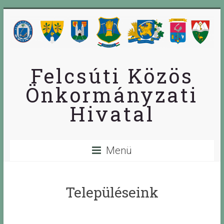
Skip
to
content
Felcsúti Közös
Önkormányzati
Hivatal
Menü
Településeink