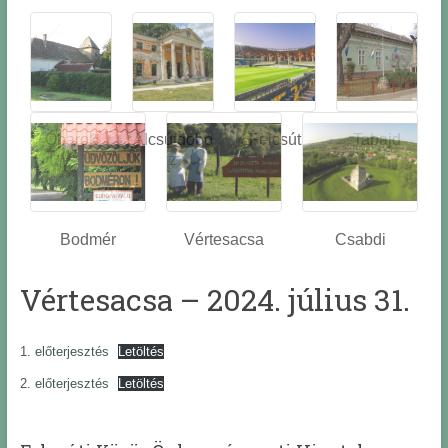
Óbarok
Alcsútdobo
Felcsút
Tabajd
z
Bodmér
Vértesacsa
Csabdi
Vértesacsa – 2024. július 31.
1. előterjesztés
Letöltés
2. előterjesztés
Letöltés