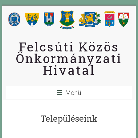
Skip
to
content
Felcsúti Közös
Önkormányzati
Hivatal
Menü
Településeink