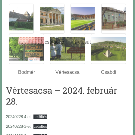
Óbarok
Alcsútdobo
Felcsút
Tabajd
z
Bodmér
Vértesacsa
Csabdi
Vértesacsa – 2024. február
28.
20240228-4-et
Letöltés
20240228-3-et
Letöltés