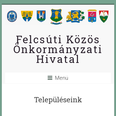
Skip
to
content
Felcsúti Közös
Önkormányzati
Hivatal
Menü
Településeink