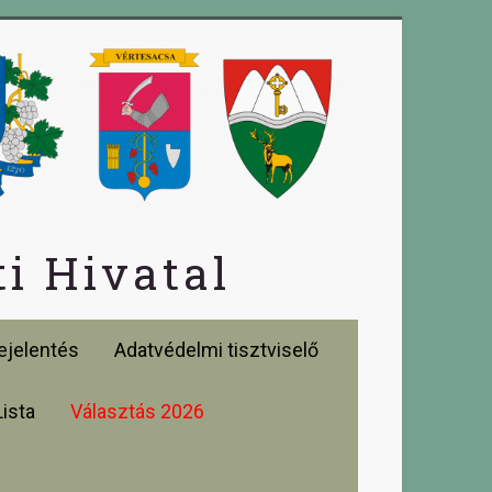
i Hivatal
jelentés
Adatvédelmi tisztviselő
Lista
Választás 2026