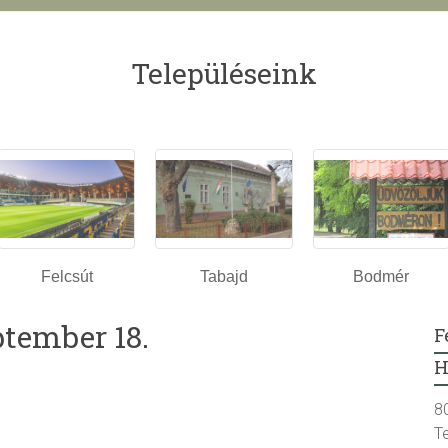
Településeink
Felcsút
Tabajd
Bodmér
ptember 18.
F
H
8
T