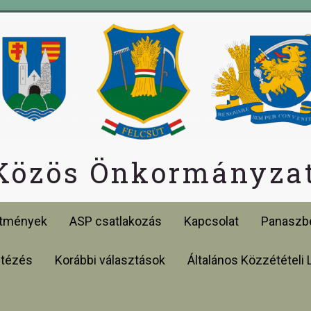
 Közös Önkormányzat
etmények
ASP csatlakozás
Kapcsolat
Panaszbe
ntézés
Korábbi választások
Általános Közzétételi 