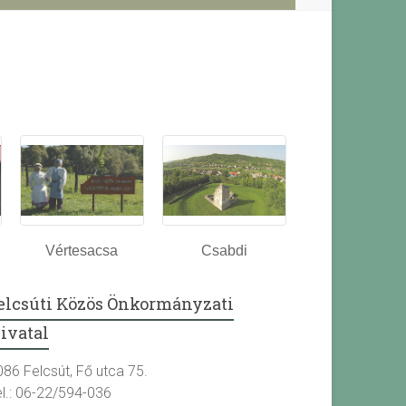
Vértesacsa
Csabdi
elcsúti Közös Önkormányzati
ivatal
086 Felcsút, Fő utca 75.
el.: 06-22/594-036