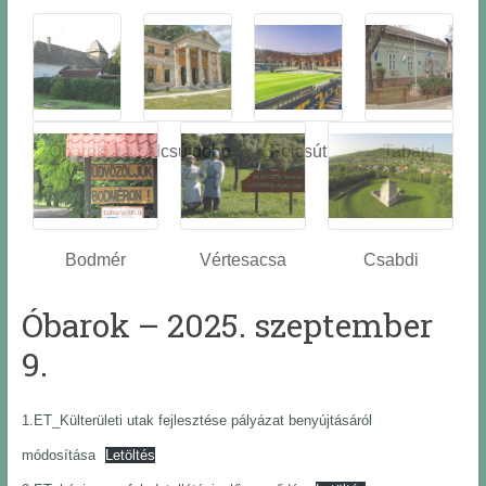
Óbarok
Alcsútdobo
Felcsút
Tabajd
z
Bodmér
Vértesacsa
Csabdi
Óbarok – 2025. szeptember
9.
1.ET_Külterületi utak fejlesztése pályázat benyújtásáról
módosítása
Letöltés