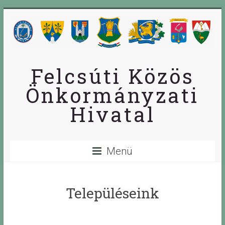
Skip
to
content
Felcsúti Közös
Önkormányzati
Hivatal
Menü
Településeink