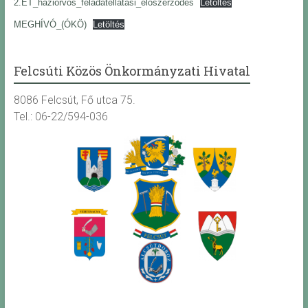
2.ET_háziorvos_feladatellátási_előszerződés
Letöltés
MEGHÍVÓ_(ÓKÖ)
Letöltés
Felcsúti Közös Önkormányzati Hivatal
8086 Felcsút, Fő utca 75.
Tel.: 06-22/594-036