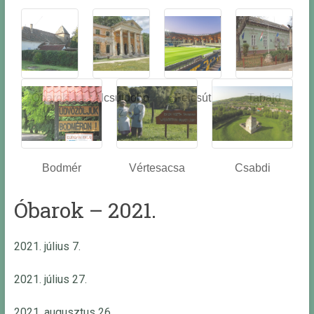
Óbarok
Alcsútdobo
Felcsút
Tabajd
z
Bodmér
Vértesacsa
Csabdi
Óbarok – 2021.
2021. július 7.
2021. július 27.
2021. augusztus 26.