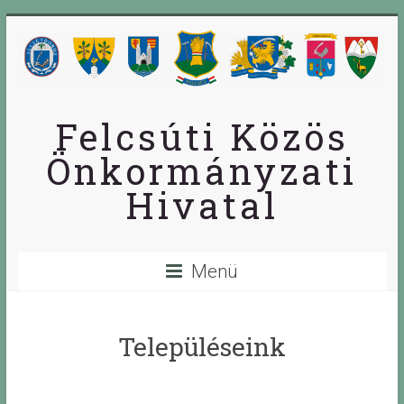
Skip
to
content
Felcsúti Közös
Önkormányzati
Hivatal
Menü
Településeink