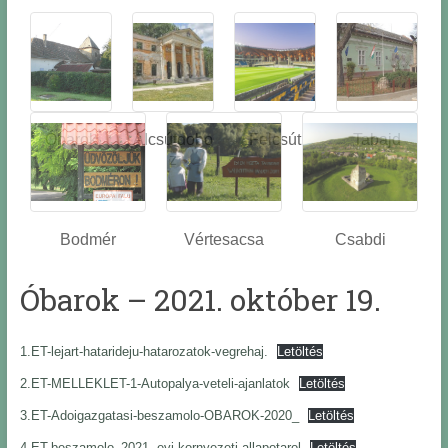
Óbarok
Alcsútdobo
Felcsút
Tabajd
z
Bodmér
Vértesacsa
Csabdi
Óbarok – 2021. október 19.
1.ET-lejart-hatarideju-hatarozatok-vegrehaj.
Letöltés
2.ET-MELLEKLET-1-Autopalya-veteli-ajanlatok
Letöltés
3.ET-Adoigazgatasi-beszamolo-OBAROK-2020_
Letöltés
4.ET-beszamolo_2021.-evi-kornyezeti-allapotarol
Letöltés