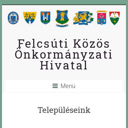
Skip
to
content
Felcsúti Közös
Önkormányzati
Hivatal
Menü
Településeink