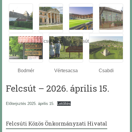
Óbarok
Alcsútdobo
Felcsút
Tabajd
z
Bodmér
Vértesacsa
Csabdi
Felcsút – 2026. április 15.
Előterjsztés 2025. április 15.
Letöltés
Felcsúti Közös Önkormányzati Hivatal