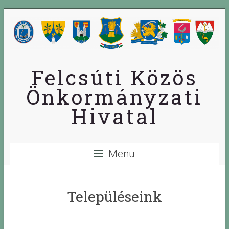
Skip
to
content
Felcsúti Közös
Önkormányzati
Hivatal
Menü
Településeink