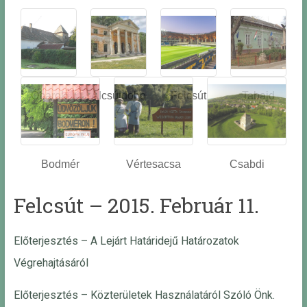
Óbarok
Alcsútdobo
Felcsút
Tabajd
z
Bodmér
Vértesacsa
Csabdi
Felcsút – 2015. Február 11.
Előterjesztés – A Lejárt Határidejű Határozatok
Végrehajtásáról
Előterjesztés – Közterületek Használatáról Szóló Önk.