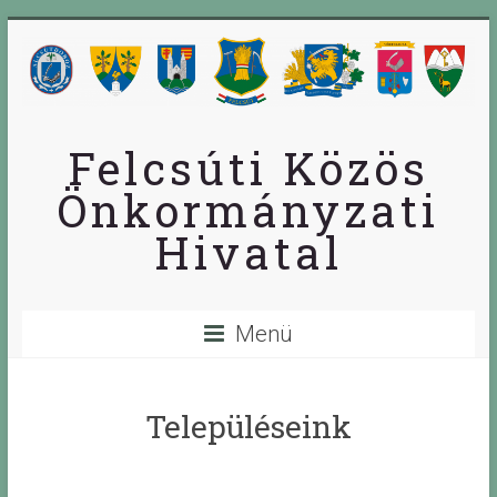
Skip
to
content
Felcsúti Közös
Önkormányzati
Hivatal
Menü
Településeink