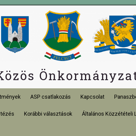
 Közös Önkormányzat
etmények
ASP csatlakozás
Kapcsolat
Panaszbe
ntézés
Korábbi választások
Általános Közzétételi 