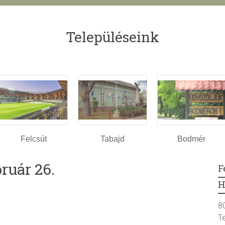
Településeink
Felcsút
Tabajd
Bodmér
ruár 26.
F
H
8
T