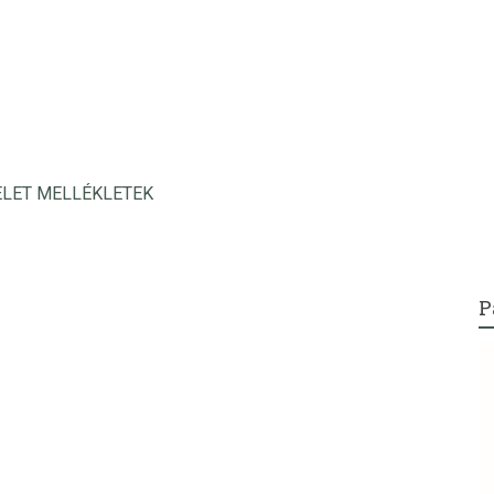
NDELET MELLÉKLETEK
P