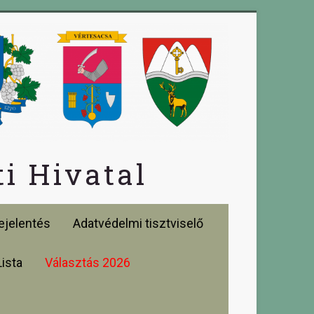
i Hivatal
jelentés
Adatvédelmi tisztviselő
Lista
Választás 2026