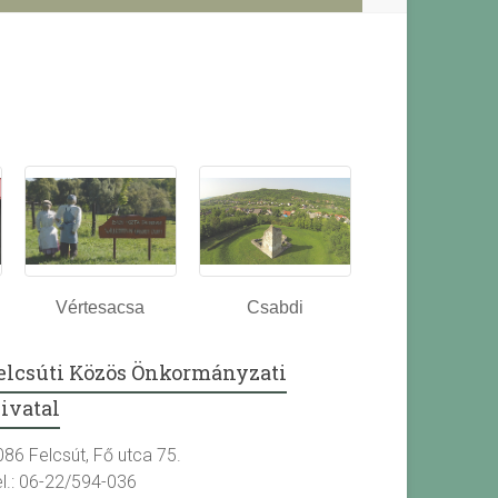
Vértesacsa
Csabdi
elcsúti Közös Önkormányzati
ivatal
086 Felcsút, Fő utca 75.
el.: 06-22/594-036